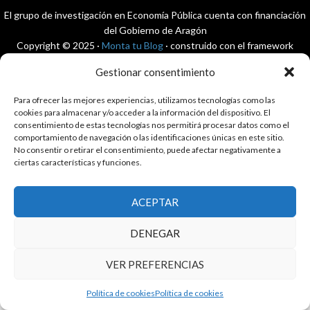
El grupo de investigación en Economía Pública cuenta con financiación
del Gobierno de Aragón
Copyright © 2025 ·
Monta tu Blog
· construido con el framework
Genesis
|
Login
Gestionar consentimiento
Cookies
|
Política de privacidad de datos
Copyright © 2025 ·
Tema para economía pública
en
Genesis Framework
Para ofrecer las mejores experiencias, utilizamos tecnologías como las
·
WordPress
·
Acceder
cookies para almacenar y/o acceder a la información del dispositivo. El
consentimiento de estas tecnologías nos permitirá procesar datos como el
comportamiento de navegación o las identificaciones únicas en este sitio.
No consentir o retirar el consentimiento, puede afectar negativamente a
ciertas características y funciones.
ACEPTAR
DENEGAR
VER PREFERENCIAS
Política de cookies
Política de cookies