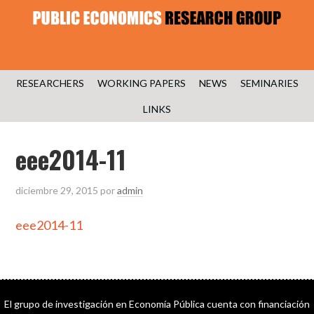
RESEARCHERS
WORKING PAPERS
NEWS
SEMINARIES
LINKS
eee2014-11
diciembre 29, 2015
por
admin
eee2014-11
El grupo de investigación en Economía Pública cuenta con financiación