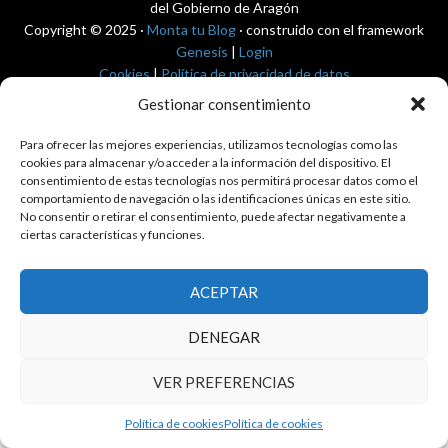
del Gobierno de Aragón
Copyright © 2025 ·
Monta tu Blog
· construido con el framework
Genesis
|
Login
Cookies
|
Política de privacidad de datos
Copyright © 2025 ·
Tema para economía pública
en
Genesis Framework
Gestionar consentimiento
·
WordPress
·
Acceder
Para ofrecer las mejores experiencias, utilizamos tecnologías como las
cookies para almacenar y/o acceder a la información del dispositivo. El
consentimiento de estas tecnologías nos permitirá procesar datos como el
comportamiento de navegación o las identificaciones únicas en este sitio.
No consentir o retirar el consentimiento, puede afectar negativamente a
ciertas características y funciones.
ACEPTAR
DENEGAR
VER PREFERENCIAS
Política de cookies
Política de cookies