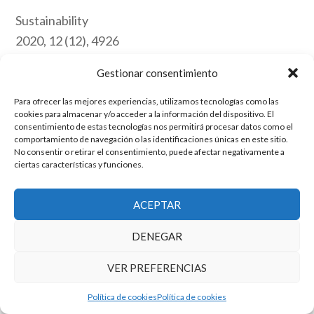
Sustainability
2020, 12 (12), 4926
Gestionar consentimiento
Archive
Para ofrecer las mejores experiencias, utilizamos tecnologías como las
Link
cookies para almacenar y/o acceder a la información del dispositivo. El
consentimiento de estas tecnologías nos permitirá procesar datos como el
comportamiento de navegación o las identificaciones únicas en este sitio.
No consentir o retirar el consentimiento, puede afectar negativamente a
ciertas características y funciones.
El grupo de investigación en Economía Pública cuenta con financiación
del Gobierno de Aragón
Copyright © 2025 ·
Monta tu Blog
· construido con el framework
ACEPTAR
Genesis
|
Login
Cookies
|
Política de privacidad de datos
DENEGAR
Copyright © 2025 ·
Tema para economía pública
en
Genesis Framework
·
WordPress
·
Acceder
VER PREFERENCIAS
Política de cookies
Política de cookies