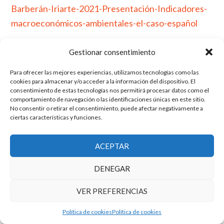
Barberán-Iriarte-2021-Presentación-Indicadores-
macroeconómicos-ambientales-el-caso-español
Gestionar consentimiento
Para ofrecer las mejores experiencias, utilizamos tecnologías como las
El grupo de investigación en Economía Pública cuenta con financiación
cookies para almacenar y/o acceder a la información del dispositivo. El
del Gobierno de Aragón
consentimiento de estas tecnologías nos permitirá procesar datos como el
comportamiento de navegación o las identificaciones únicas en este sitio.
Copyright © 2025 ·
Monta tu Blog
· construido con el framework
No consentir o retirar el consentimiento, puede afectar negativamente a
Genesis
|
Login
ciertas características y funciones.
Cookies
|
Política de privacidad de datos
Copyright © 2025 ·
Tema para economía pública
en
Genesis Framework
·
WordPress
·
Acceder
ACEPTAR
DENEGAR
VER PREFERENCIAS
Política de cookies
Política de cookies