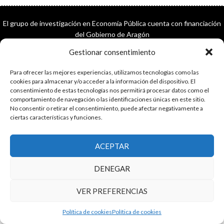
El grupo de investigación en Economía Pública cuenta con financiación
del Gobierno de Aragón
Copyright © 2025 ·
Monta tu Blog
· construido con el framework
Gestionar consentimiento
Genesis
|
Login
Cookies
|
Política de privacidad de datos
Para ofrecer las mejores experiencias, utilizamos tecnologías como las
Copyright © 2025 ·
Tema para economía pública
en
Genesis Framework
cookies para almacenar y/o acceder a la información del dispositivo. El
·
WordPress
·
Acceder
consentimiento de estas tecnologías nos permitirá procesar datos como el
comportamiento de navegación o las identificaciones únicas en este sitio.
No consentir o retirar el consentimiento, puede afectar negativamente a
ciertas características y funciones.
ACEPTAR
DENEGAR
VER PREFERENCIAS
Política de cookies
Política de cookies