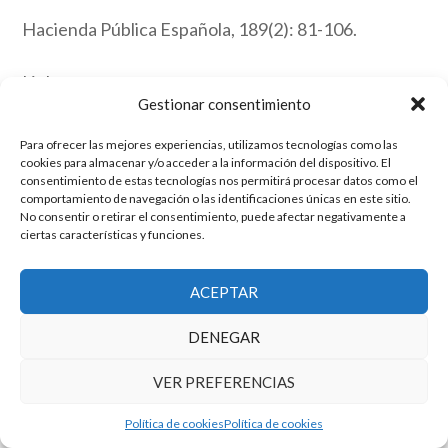
Hacienda Pública Española, 189(2): 81-106.
Link
Gestionar consentimiento
Para ofrecer las mejores experiencias, utilizamos tecnologías como las
El grupo de investigación en Economía Pública cuenta con financiación
cookies para almacenar y/o acceder a la información del dispositivo. El
del Gobierno de Aragón
consentimiento de estas tecnologías nos permitirá procesar datos como el
comportamiento de navegación o las identificaciones únicas en este sitio.
Copyright © 2025 ·
Monta tu Blog
· construido con el framework
No consentir o retirar el consentimiento, puede afectar negativamente a
Genesis
|
Login
ciertas características y funciones.
Cookies
|
Política de privacidad de datos
Copyright © 2025 ·
Tema para economía pública
en
Genesis Framework
·
WordPress
·
Acceder
ACEPTAR
DENEGAR
VER PREFERENCIAS
Política de cookies
Política de cookies