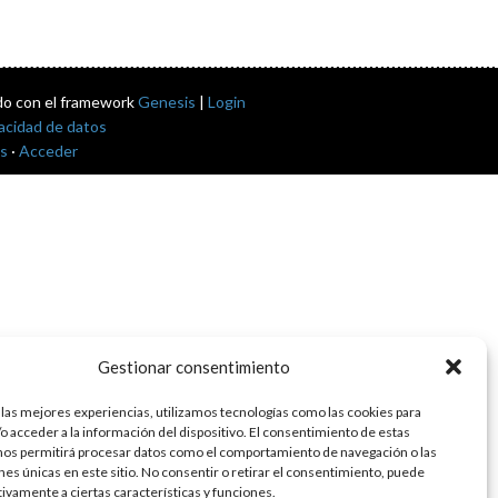
do con el framework
Genesis
|
Login
vacidad de datos
s
·
Acceder
Gestionar consentimiento
 las mejores experiencias, utilizamos tecnologías como las cookies para
o acceder a la información del dispositivo. El consentimiento de estas
nos permitirá procesar datos como el comportamiento de navegación o las
ones únicas en este sitio. No consentir o retirar el consentimiento, puede
tivamente a ciertas características y funciones.