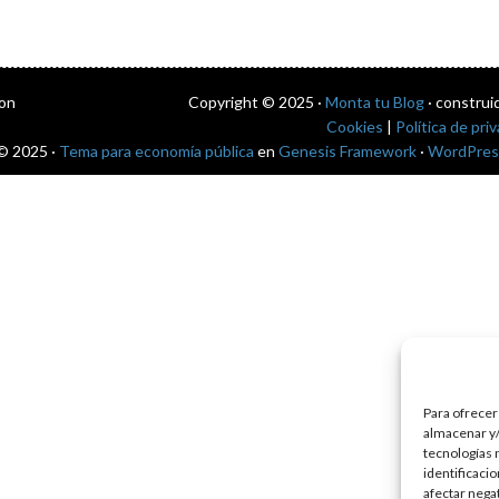
con
Copyright © 2025 ·
Monta tu Blog
· construi
Cookies
|
Política de pri
© 2025 ·
Tema para economía pública
en
Genesis Framework
·
WordPres
Para ofrecer
almacenar y/
tecnologías 
identificaci
afectar nega