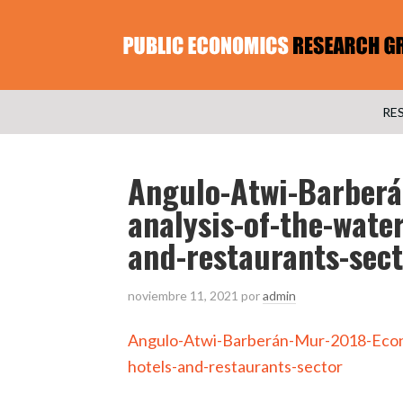
RE
Angulo-Atwi-Barber
analysis-of-the-wate
and-restaurants-sec
noviembre 11, 2021
por
admin
Angulo-Atwi-Barberán-Mur-2018-Econo
hotels-and-restaurants-sector