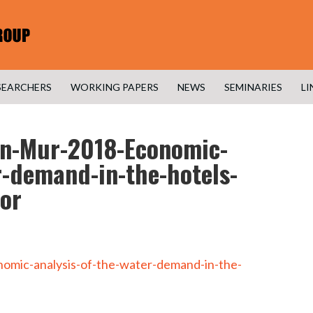
SEARCHERS
WORKING PAPERS
NEWS
SEMINARIES
LI
án-Mur-2018-Economic-
r-demand-in-the-hotels-
tor
mic-analysis-of-the-water-demand-in-the-