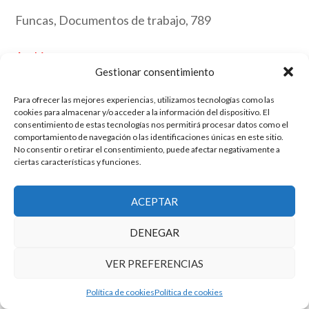
Funcas, Documentos de trabajo, 789
Archive
Gestionar consentimiento
Para ofrecer las mejores experiencias, utilizamos tecnologías como las
El grupo de investigación en Economía Pública cuenta con financiación
cookies para almacenar y/o acceder a la información del dispositivo. El
del Gobierno de Aragón
consentimiento de estas tecnologías nos permitirá procesar datos como el
comportamiento de navegación o las identificaciones únicas en este sitio.
Copyright © 2025 ·
Monta tu Blog
· construido con el framework
No consentir o retirar el consentimiento, puede afectar negativamente a
Genesis
|
Login
ciertas características y funciones.
Cookies
|
Política de privacidad de datos
Copyright © 2025 ·
Tema para economía pública
en
Genesis Framework
·
WordPress
·
Acceder
ACEPTAR
DENEGAR
VER PREFERENCIAS
Política de cookies
Política de cookies