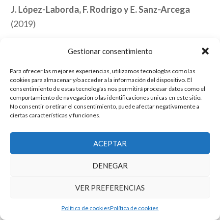
J. López-Laborda, F. Rodrigo y E. Sanz-Arcega
(2019)
European Journal of Law and Economics, 48
Gestionar consentimiento
Para ofrecer las mejores experiencias, utilizamos tecnologías como las
Link
cookies para almacenar y/o acceder a la información del dispositivo. El
consentimiento de estas tecnologías nos permitirá procesar datos como el
comportamiento de navegación o las identificaciones únicas en este sitio.
No consentir o retirar el consentimiento, puede afectar negativamente a
El grupo de investigación en Economía Pública cuenta con financiación
ciertas características y funciones.
del Gobierno de Aragón
Copyright © 2025 ·
Monta tu Blog
· construido con el framework
ACEPTAR
Genesis
|
Login
Cookies
|
Política de privacidad de datos
DENEGAR
Copyright © 2025 ·
Tema para economía pública
en
Genesis Framework
·
WordPress
·
Acceder
VER PREFERENCIAS
Política de cookies
Política de cookies