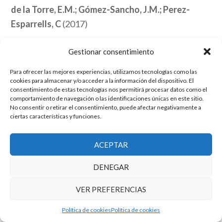
de la Torre, E.M.; Gómez-Sancho, J.M.; Perez-
Esparrells, C
(2017)
TERTIARY EDUCATION AND MANAGEMENT. 23
Gestionar consentimiento
– 3, pp. 206 – 221
Para ofrecer las mejores experiencias, utilizamos tecnologías como las
cookies para almacenar y/o acceder a la información del dispositivo. El
Link
consentimiento de estas tecnologías nos permitirá procesar datos como el
comportamiento de navegación o las identificaciones únicas en este sitio.
No consentir o retirar el consentimiento, puede afectar negativamente a
ciertas características y funciones.
El grupo de investigación en Economía Pública cuenta con financiación
del Gobierno de Aragón
ACEPTAR
Copyright © 2025 ·
Monta tu Blog
· construido con el framework
Genesis
|
Login
DENEGAR
Cookies
|
Política de privacidad de datos
Copyright © 2025 ·
Tema para economía pública
en
Genesis Framework
VER PREFERENCIAS
·
WordPress
·
Acceder
Política de cookies
Política de cookies