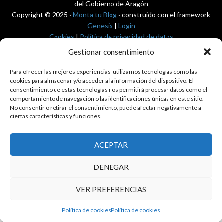
del Gobierno de Aragón
Copyright © 2025 ·
Monta tu Blog
· construido con el framework
Genesis
|
Login
Cookies
|
Política de privacidad de datos
Copyright © 2025 ·
Tema para economía pública
en
Genesis Framework
Gestionar consentimiento
·
WordPress
·
Acceder
Para ofrecer las mejores experiencias, utilizamos tecnologías como las
cookies para almacenar y/o acceder a la información del dispositivo. El
consentimiento de estas tecnologías nos permitirá procesar datos como el
comportamiento de navegación o las identificaciones únicas en este sitio.
No consentir o retirar el consentimiento, puede afectar negativamente a
ciertas características y funciones.
ACEPTAR
DENEGAR
VER PREFERENCIAS
Política de cookies
Política de cookies