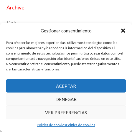
Archive
Link
Gestionar consentimiento
Para ofrecer las mejores experiencias, utilizamos tecnologías como las
El grupo de investigación en Economía Pública cuenta con financiación
cookies para almacenar y/o acceder a la información del dispositivo. El
del Gobierno de Aragón
consentimiento de estas tecnologías nos permitirá procesar datos como el
Copyright © 2025 ·
Monta tu Blog
· construido con el framework
comportamiento de navegación o las identificaciones únicas en este sitio.
No consentir o retirar el consentimiento, puede afectar negativamente a
Genesis
|
Login
ciertas características y funciones.
Cookies
|
Política de privacidad de datos
Copyright © 2025 ·
Tema para economía pública
en
Genesis Framework
·
WordPress
·
Acceder
ACEPTAR
DENEGAR
VER PREFERENCIAS
Política de cookies
Política de cookies