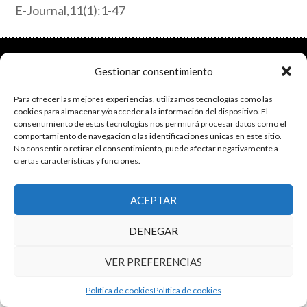
E-Journal,11(1):1-47
El grupo de investigación en Economía Pública cuenta con financiación
Gestionar consentimiento
del Gobierno de Aragón
Copyright © 2025 ·
Monta tu Blog
· construido con el framework
Para ofrecer las mejores experiencias, utilizamos tecnologías como las
Genesis
|
Login
cookies para almacenar y/o acceder a la información del dispositivo. El
Cookies
|
Política de privacidad de datos
consentimiento de estas tecnologías nos permitirá procesar datos como el
Copyright © 2025 ·
comportamiento de navegación o las identificaciones únicas en este sitio.
Tema para economía pública
en
Genesis Framework
No consentir o retirar el consentimiento, puede afectar negativamente a
·
WordPress
·
Acceder
ciertas características y funciones.
ACEPTAR
DENEGAR
VER PREFERENCIAS
Política de cookies
Política de cookies