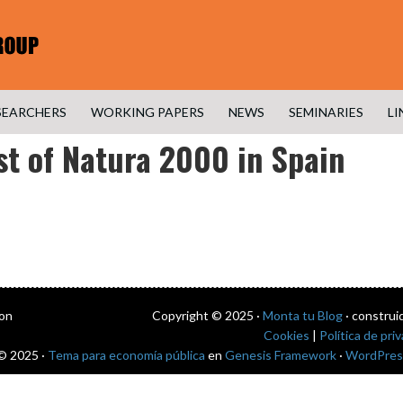
SEARCHERS
WORKING PAPERS
NEWS
SEMINARIES
LI
st of Natura 2000 in Spain
con
Copyright © 2025 ·
Monta tu Blog
· construi
Cookies
|
Política de pri
© 2025 ·
Tema para economía pública
en
Genesis Framework
·
WordPres