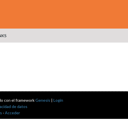
NKS
do con el framework
Genesis
|
Login
vacidad de datos
s
·
Acceder