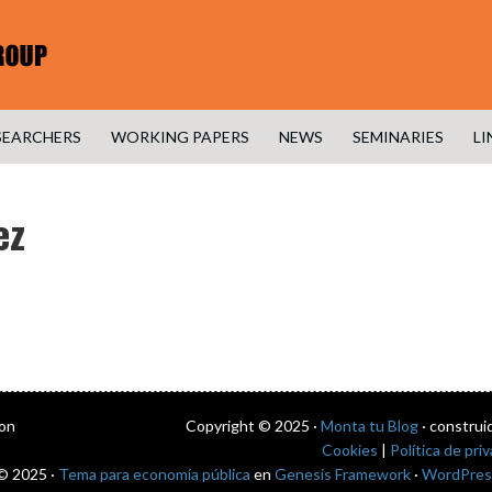
SEARCHERS
WORKING PAPERS
NEWS
SEMINARIES
LI
ez
con
Copyright © 2025 ·
Monta tu Blog
· construi
Cookies
|
Política de pri
© 2025 ·
Tema para economía pública
en
Genesis Framework
·
WordPres