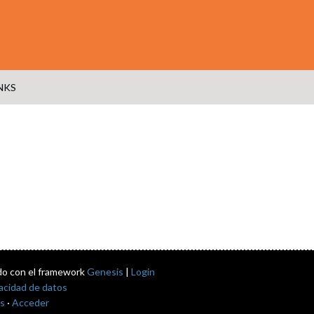
NKS
do con el framework
Genesis
|
Login
vacidad de datos
s
·
Acceder