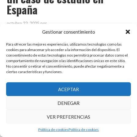
España
octubre 22, 2025
por
Gestionar consentimiento
Para ofrecer las mejores experiencias, utilizamos tecnologías como las
cookies para almacenar y/o acceder a la información del dispositivo. El
consentimiento de estas tecnologías nos permitirá procesar datos como el
El grupo de investigación en Economía Pública cuenta con financiación
comportamiento de navegación o las identificaciones únicas en este sitio.
del Gobierno de Aragón
No consentir o retirar el consentimiento, puede afectar negativamente a
Copyright © 2025 ·
Monta tu Blog
· construido con el framework
ciertas características y funciones.
Genesis
|
Login
Cookies
|
Política de privacidad de datos
ACEPTAR
Copyright © 2025 ·
Tema para economía pública
en
Genesis Framework
·
WordPress
·
Acceder
DENEGAR
VER PREFERENCIAS
Política de cookies
Política de cookies