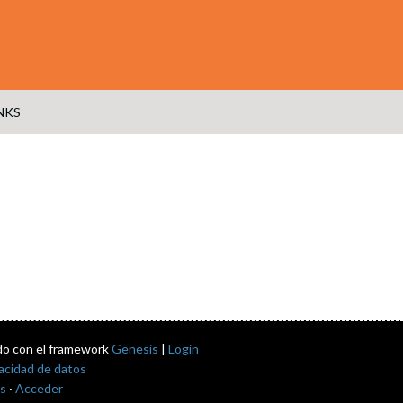
NKS
do con el framework
Genesis
|
Login
vacidad de datos
s
·
Acceder