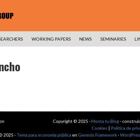
SEARCHERS
WORKING PAPERS
NEWS
SEMINARIES
LI
ancho
con
Copyright © 2025 ·
Monta tu Blog
· construi
Cookies
|
Política de pri
© 2025 ·
Tema para economía pública
en
Genesis Framework
·
WordPres