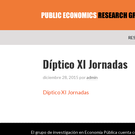
RE
Díptico XI Jornadas
diciembre 28, 2015
por
admin
Díptico XI Jornadas
El grupo de investigación en Economía Pública cuenta 