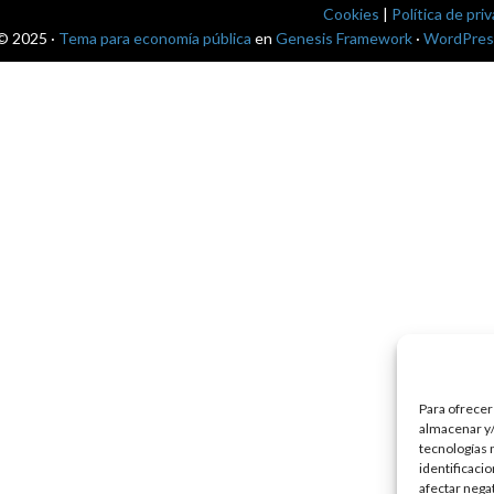
Cookies
|
Política de pri
© 2025 ·
Tema para economía pública
en
Genesis Framework
·
WordPres
Para ofrecer
almacenar y/
tecnologías 
identificaci
afectar nega