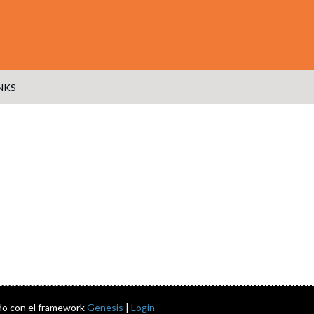
NKS
do con el framework
Genesis
|
Login