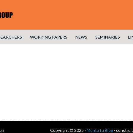
SEARCHERS
WORKING PAPERS
NEWS
SEMINARIES
LI
con
Copyright © 2025 ·
Monta tu Blog
· construi