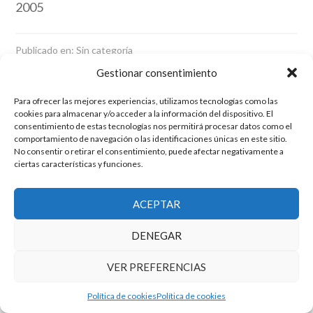
2005
Publicado en: Sin categoría
Gestionar consentimiento
Para ofrecer las mejores experiencias, utilizamos tecnologías como las
El grupo de investigación en Economía Pública cuenta con financiación
cookies para almacenar y/o acceder a la información del dispositivo. El
del Gobierno de Aragón
consentimiento de estas tecnologías nos permitirá procesar datos como el
comportamiento de navegación o las identificaciones únicas en este sitio.
Copyright © 2025 ·
Monta tu Blog
· construido con el framework
No consentir o retirar el consentimiento, puede afectar negativamente a
Genesis
|
Login
ciertas características y funciones.
Cookies
|
Política de privacidad de datos
Copyright © 2025 ·
Tema para economía pública
en
Genesis Framework
·
WordPress
·
Acceder
ACEPTAR
DENEGAR
VER PREFERENCIAS
Política de cookies
Política de cookies