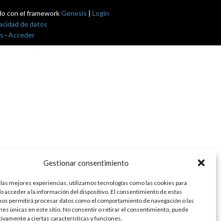
do con el framework
Genesis
|
Login
vacidad de datos
s
·
Acceder
Gestionar consentimiento
 las mejores experiencias, utilizamos tecnologías como las cookies para
o acceder a la información del dispositivo. El consentimiento de estas
nos permitirá procesar datos como el comportamiento de navegación o las
ones únicas en este sitio. No consentir o retirar el consentimiento, puede
tivamente a ciertas características y funciones.