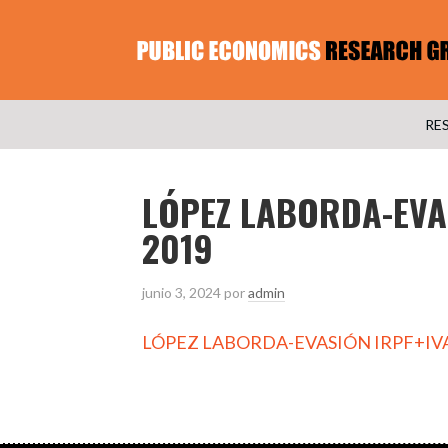
RE
LÓPEZ LABORDA-EVAS
2019
junio 3, 2024
por
admin
LÓPEZ LABORDA-EVASIÓN IRPF+IVA