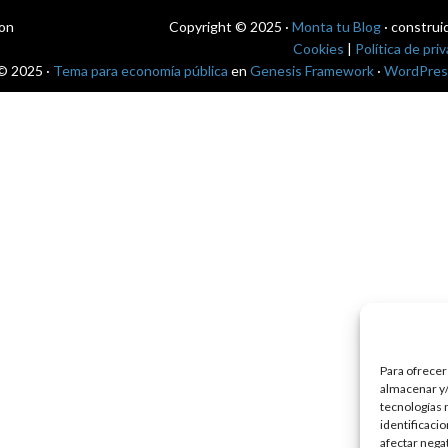
con
Copyright © 2025 ·
Monta tu Blog
· construi
Cookies
|
Política de pri
© 2025 ·
Tema para economía pública
en
Genesis Framework
·
WordPres
Para ofrecer
almacenar y/
tecnologías 
identificaci
afectar nega