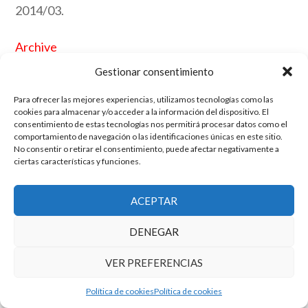
2014/03.
Archive
Gestionar consentimiento
El grupo de investigación en Economía Pública cuenta con financiación
Para ofrecer las mejores experiencias, utilizamos tecnologías como las
cookies para almacenar y/o acceder a la información del dispositivo. El
del Gobierno de Aragón
consentimiento de estas tecnologías nos permitirá procesar datos como el
Copyright © 2025 ·
Monta tu Blog
· construido con el framework
comportamiento de navegación o las identificaciones únicas en este sitio.
Genesis
|
Login
No consentir o retirar el consentimiento, puede afectar negativamente a
Cookies
|
Política de privacidad de datos
ciertas características y funciones.
Copyright © 2025 ·
Tema para economía pública
en
Genesis Framework
·
WordPress
·
Acceder
ACEPTAR
DENEGAR
VER PREFERENCIAS
Política de cookies
Política de cookies