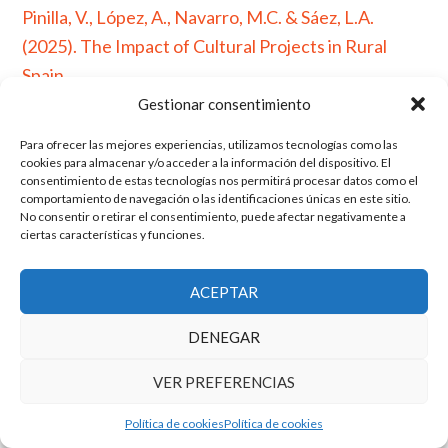
Pinilla, V., López, A., Navarro, M.C. & Sáez, L.A.
(2025). The Impact of Cultural Projects in Rural
Spain
Gestionar consentimiento
Para ofrecer las mejores experiencias, utilizamos tecnologías como las
cookies para almacenar y/o acceder a la información del dispositivo. El
consentimiento de estas tecnologías nos permitirá procesar datos como el
El grupo de investigación en Economía Pública cuenta con financiación
comportamiento de navegación o las identificaciones únicas en este sitio.
del Gobierno de Aragón
No consentir o retirar el consentimiento, puede afectar negativamente a
Copyright © 2025 ·
Monta tu Blog
· construido con el framework
ciertas características y funciones.
Genesis
|
Login
Cookies
|
Política de privacidad de datos
ACEPTAR
Copyright © 2025 ·
Tema para economía pública
en
Genesis Framework
·
WordPress
·
Acceder
DENEGAR
VER PREFERENCIAS
Política de cookies
Política de cookies