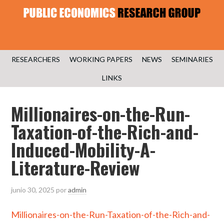
RESEARCHERS
WORKING PAPERS
NEWS
SEMINARIES
LINKS
Millionaires-on-the-Run-
Taxation-of-the-Rich-and-
Induced-Mobility-A-
Literature-Review
junio 30, 2025
por
admin
Millionaires-on-the-Run-Taxation-of-the-Rich-and-