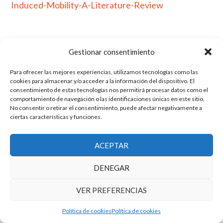
Induced-Mobility-A-Literature-Review
Gestionar consentimiento
El grupo de investigación en Economía Pública cuenta con financiación
del Gobierno de Aragón
Para ofrecer las mejores experiencias, utilizamos tecnologías como las
cookies para almacenar y/o acceder a la información del dispositivo. El
Copyright © 2025 ·
Monta tu Blog
· construido con el framework
consentimiento de estas tecnologías nos permitirá procesar datos como el
Genesis
|
Login
comportamiento de navegación o las identificaciones únicas en este sitio.
Cookies
|
Política de privacidad de datos
No consentir o retirar el consentimiento, puede afectar negativamente a
Copyright © 2025 ·
Tema para economía pública
en
Genesis Framework
ciertas características y funciones.
·
WordPress
·
Acceder
ACEPTAR
DENEGAR
VER PREFERENCIAS
Política de cookies
Política de cookies