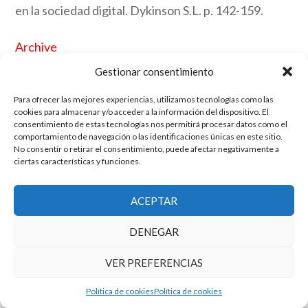
en la sociedad digital. Dykinson S.L. p. 142-159.
Archive
Gestionar consentimiento
Link
Para ofrecer las mejores experiencias, utilizamos tecnologías como las
cookies para almacenar y/o acceder a la información del dispositivo. El
consentimiento de estas tecnologías nos permitirá procesar datos como el
El grupo de investigación en Economía Pública cuenta con financiación
comportamiento de navegación o las identificaciones únicas en este sitio.
No consentir o retirar el consentimiento, puede afectar negativamente a
del Gobierno de Aragón
ciertas características y funciones.
Copyright © 2025 ·
Monta tu Blog
· construido con el framework
Genesis
|
Login
Cookies
|
Política de privacidad de datos
ACEPTAR
Copyright © 2025 ·
Tema para economía pública
en
Genesis Framework
·
WordPress
·
Acceder
DENEGAR
VER PREFERENCIAS
Política de cookies
Política de cookies